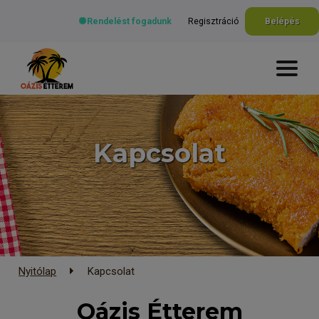
Rendelést fogadunk
Regisztráció
Belépés
Kapcsolat
Nyitólap
Kapcsolat
Oázis Étterem